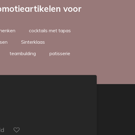
motieartikelen voor
schenken
cocktails met tapas
sen
Sinterklaas
teambulding
patisserie
ld