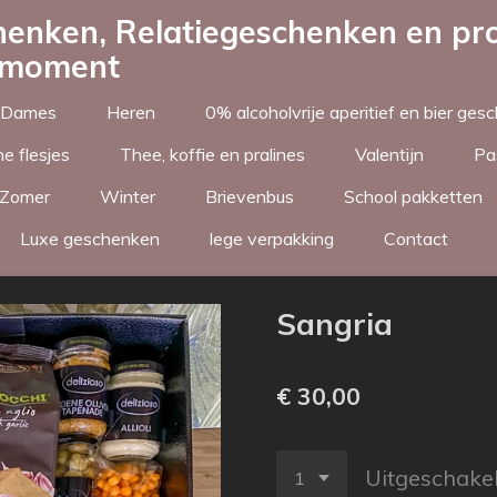
enken, Relatiegeschenken en pro
k moment
Dames
Heren
0% alcoholvrije aperitief en bier ge
e flesjes
Thee, koffie en pralines
Valentijn
Pa
Zomer
Winter
Brievenbus
School pakketten
Luxe geschenken
lege verpakking
Contact
Sangria
€ 30,00
Uitgeschake