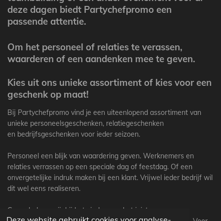
deze dagen biedt Partychefpromo een
passende attentie.
Om het personeel of relaties te verassen,
waarderen of een aandenken mee te geven.
Kies uit ons unieke assortiment
of kies voor een
geschenk op maat!
Bij Partychefpromo vind je een uiteenlopend assortiment van
unieke personeelsgeschenken, relatiegeschenken
en bedrijfsgeschenken voor ieder seizoen.
Personeel een blijk van waardering geven. Werknemers en
relaties verrassen op een speciale dag of feestdag. Of een
onvergetelijke indruk maken bij een klant. Vrijwel ieder bedrijf wil
dit wel eens realiseren.
Graag helpen wij bij het vinden van het juiste
Deze website gebruikt cookies voor analyse-