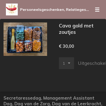
Ga
Personeelsgeschenken, Relatiegeschenken en promotieartikelen voor iedereen op elk moment
direct
naar
de
Cava gold met
hoofdinhoud
zoutjes
€ 30,00
Uitgeschake
Secretaressedag
, Management Assistant
Dag,
Dag van de Zorg,
Dag van de Leerkracht,