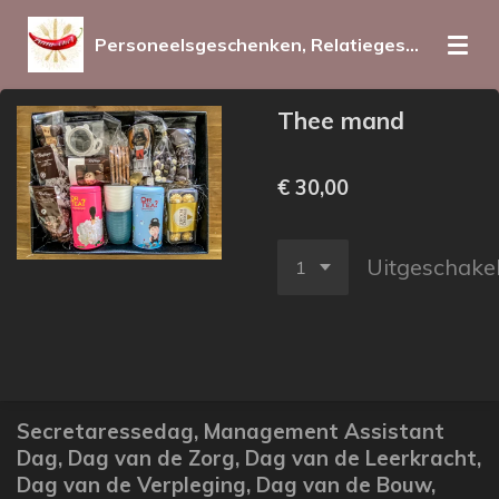
Ga
Personeelsgeschenken, Relatiegeschenken en promotieartikelen voor iedereen op elk moment
direct
naar
de
Thee mand
hoofdinhoud
€ 30,00
Uitgeschake
Secretaressedag
, Management Assistant
Dag,
Dag van de Zorg,
Dag van de Leerkracht,
Dag van de Verpleging, Dag van de Bouw,